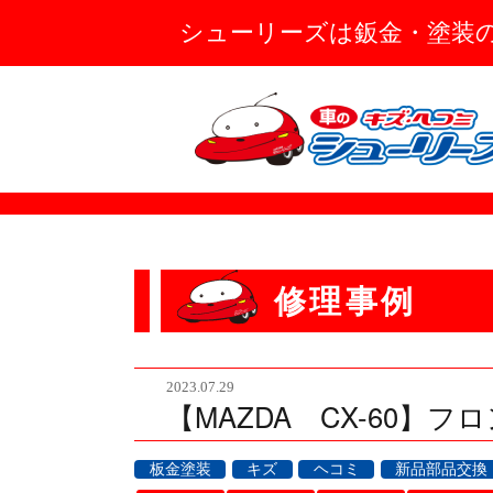
シューリーズは鈑金・塗装
修理事例
2023.07.29
【MAZDA CX-60】
板金塗装
キズ
ヘコミ
新品部品交換