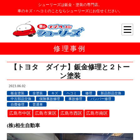
シューリーズは鈑金・塗装の専門店。
車のキズ・ヘコミのことならシューリーズにお任せください。
修理事例
【トヨタ ダイナ】鈑金修理と２トー
ン塗装
2023.06.02
板金塗装
全塗装
キズ
ヘコミ
修理
新品部品交換
中古部品交換
保険事故修理
事故修理
バンパー修理
自費修理
普通車
広島市中区
広島市東区
広島市西区
広島市南区
(株)相生自動車