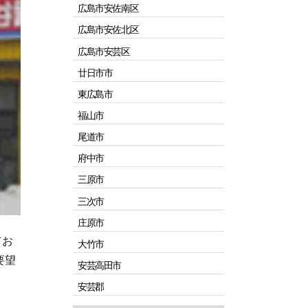
広島市安佐南区
広島市安佐北区
広島市安芸区
廿日市市
東広島市
福山市
尾道市
府中市
三原市
三次市
庄原市
てお
大竹市
要望
安芸高田市
安芸郡