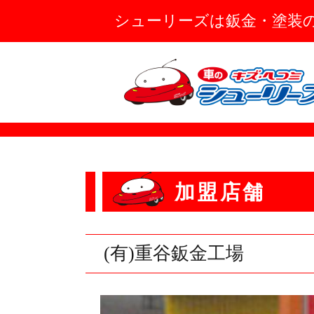
シューリーズは鈑金・塗装
加盟店舗
(有)重谷鈑金工場